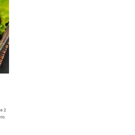
de 2
ero.