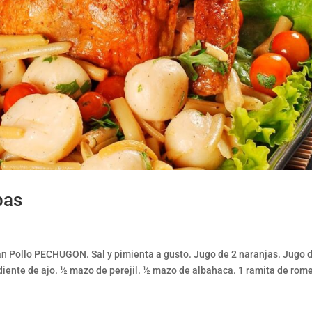
bas
ran Pollo PECHUGON. Sal y pimienta a gusto. Jugo de 2 naranjas. Jugo 
diente de ajo. ½ mazo de perejil. ½ mazo de albahaca. 1 ramita de rom