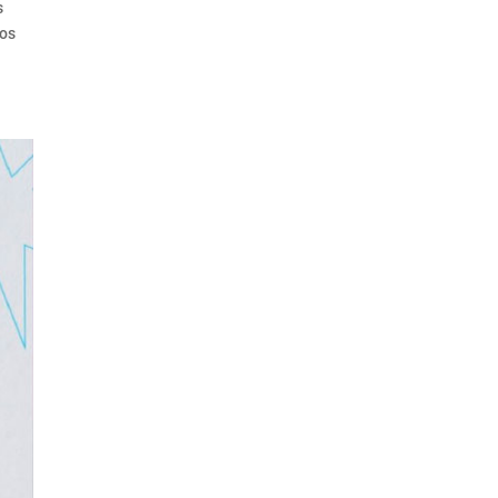
s
dos