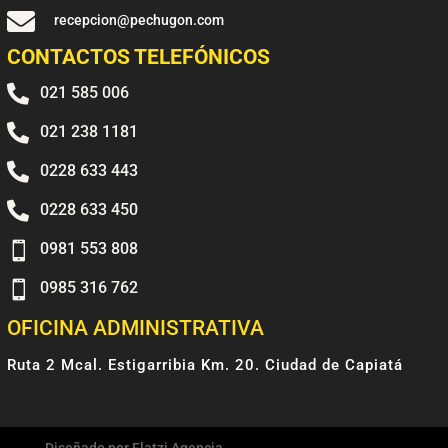

recepcion@pechugon.com
CONTACTOS TELEFÓNICOS

021 585 006

021 238 1181

0228 633 443

0228 633 450

0981 553 808

0985 316 762
OFICINA ADMINISTRATIVA
Ruta 2 Mcal. Estigarribia Km. 20. Ciudad de Capiatá
Diseñado por Flatzi Agencia