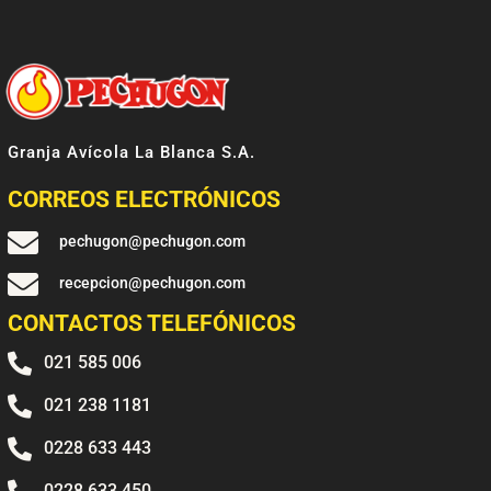
Granja Avícola La Blanca S.A.
CORREOS ELECTRÓNICOS

pechugon@pechugon.com

recepcion@pechugon.com
CONTACTOS TELEFÓNICOS

021 585 006

021 238 1181

0228 633 443
0228 633 450