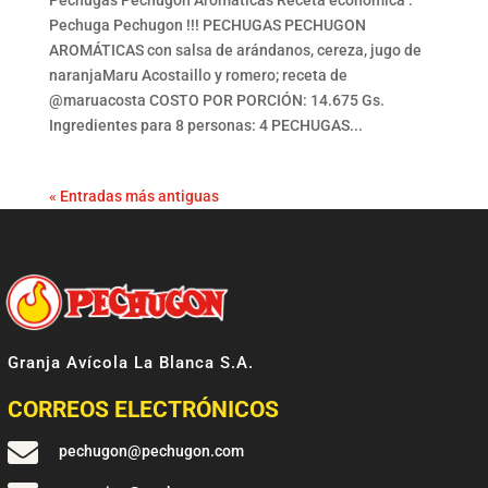
Pechugas Pechugon Aromáticas Receta económica :
Pechuga Pechugon !!! PECHUGAS PECHUGON
AROMÁTICAS con salsa de arándanos, cereza, jugo de
naranjaMaru Acostaillo y romero; receta de
@maruacosta COSTO POR PORCIÓN: 14.675 Gs.
Ingredientes para 8 personas: 4 PECHUGAS...
« Entradas más antiguas
Granja Avícola La Blanca S.A.
CORREOS ELECTRÓNICOS

pechugon@pechugon.com