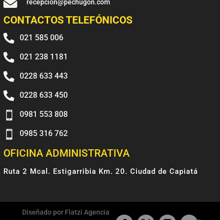

recepcion@pechugon.com
CONTACTOS TELEFÓNICOS

021 585 006

021 238 1181

0228 633 443

0228 633 450

0981 553 808

0985 316 762
OFICINA ADMINISTRATIVA
Ruta 2 Mcal. Estigarribia Km. 20. Ciudad de Capiatá
Diseñado por Flatzi Agencia