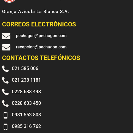
Granja Avícola La Blanca S.A.
CORREOS ELECTRÓNICOS

pechugon@pechugon.com

recepcion@pechugon.com
CONTACTOS TELEFÓNICOS

021 585 006

021 238 1181

0228 633 443

0228 633 450

0981 553 808

0985 316 762