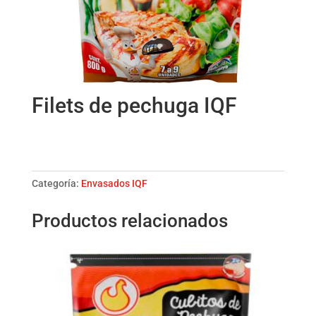
Filets de pechuga IQF
Filets
de
pechuga
Categoría:
Envasados IQF
IQF
cantidad
Productos relacionados