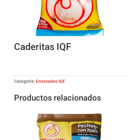
Caderitas IQF
Caderitas
IQF
cantidad
Categoría:
Envasados IQF
Productos relacionados