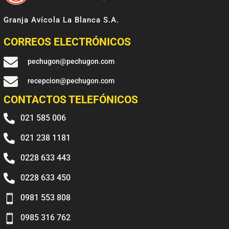
Granja Avícola La Blanca S.A.
CORREOS ELECTRÓNICOS

pechugon@pechugon.com

recepcion@pechugon.com
CONTACTOS TELEFÓNICOS

021 585 006

021 238 1181

0228 633 443

0228 633 450

0981 553 808

0985 316 762