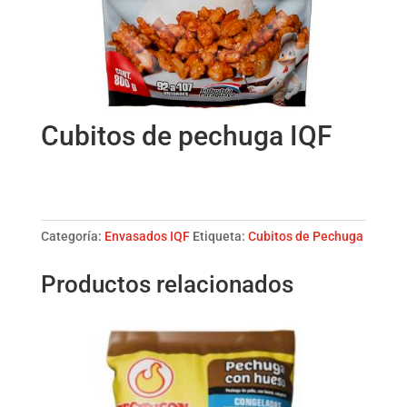
Cubitos de pechuga IQF
Cubitos
de
pechuga
Categoría:
Envasados IQF
Etiqueta:
Cubitos de Pechuga
IQF
cantidad
Productos relacionados