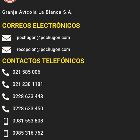
Granja Avícola La Blanca S.A.
CORREOS ELECTRÓNICOS

pechugon@pechugon.com

recepcion@pechugon.com
CONTACTOS TELEFÓNICOS

021 585 006

021 238 1181

0228 633 443

0228 633 450

0981 553 808

0985 316 762