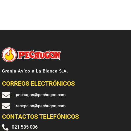
Granja Avícola La Blanca S.A.
CORREOS ELECTRÓNICOS

pechugon@pechugon.com

recepcion@pechugon.com
CONTACTOS TELEFÓNICOS

021 585 006