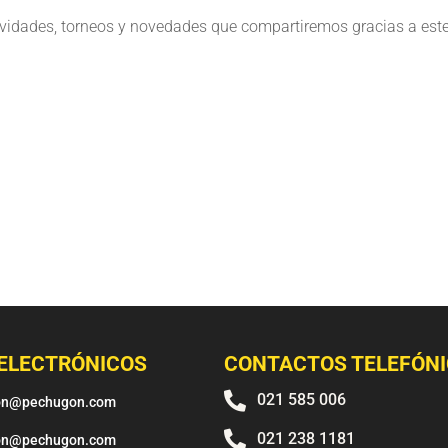
tividades, torneos y novedades que compartiremos gracias a est
ELECTRÓNICOS
CONTACTOS TELEFÓN

021 585 006
on@pechugon.com

021 238 1181
on@pechugon.com