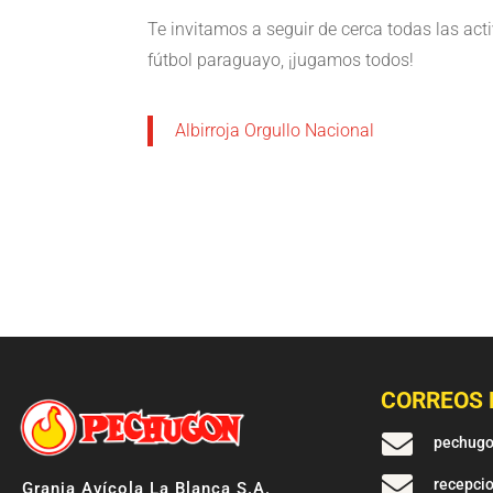
Te invitamos a seguir de cerca todas las ac
fútbol paraguayo, ¡jugamos todos!
Albirroja Orgullo Nacional
CORREOS 

pechug

recepci
Granja Avícola La Blanca S.A.