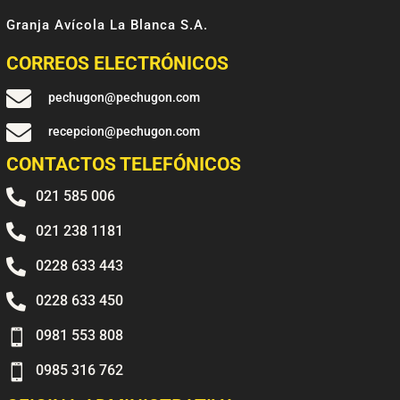
Granja Avícola La Blanca S.A.
CORREOS ELECTRÓNICOS

pechugon@pechugon.com

recepcion@pechugon.com
CONTACTOS TELEFÓNICOS

021 585 006

021 238 1181

0228 633 443

0228 633 450

0981 553 808

0985 316 762