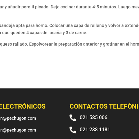
ar y añadir perejil picado. Deja cocinar durante 4-5 minutos. Luego me
bandeja apta para horno. Colocar una capa de relleno y volver a extend
a que queden 4 capas de lasaña y 3 de carne.
queso rallado. Espolvorear la preparación anterior y gratinar en el hor
ELECTRÓNICOS
CONTACTOS TELEFÓN

021 585 006
on@pechugon.com

021 238 1181
on@pechugon.com