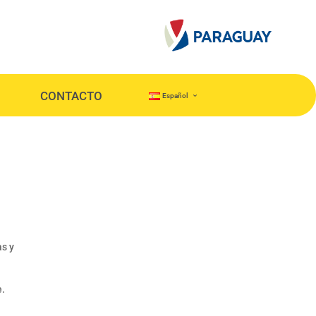
CONTACTO
Español
as y
e.