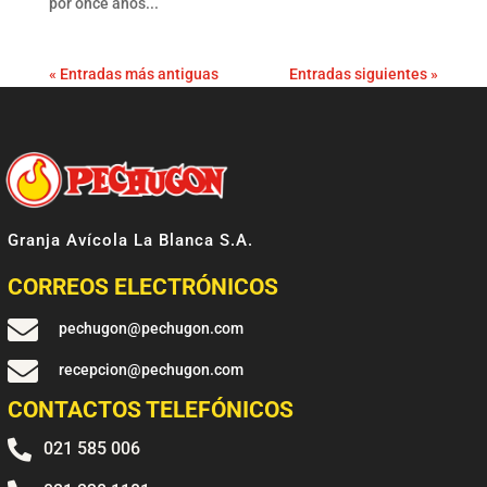
por once años...
« Entradas más antiguas
Entradas siguientes »
Granja Avícola La Blanca S.A.
CORREOS ELECTRÓNICOS

pechugon@pechugon.com

recepcion@pechugon.com
CONTACTOS TELEFÓNICOS

021 585 006