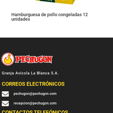
Hamburguesa de pollo congeladas 12
unidades
Granja Avícola La Blanca S.A.
CORREOS ELECTRÓNICOS

pechugon@pechugon.com

recepcion@pechugon.com
CONTACTOS TELEFÓNICOS