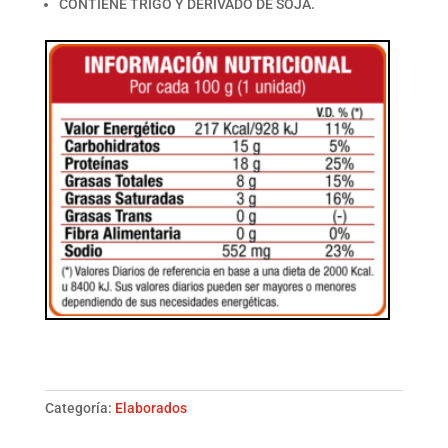
CONTIENE TRIGO Y DERIVADO DE SOJA.
Pechu
Mila
800g
Categoría:
Elaborados
cantidad