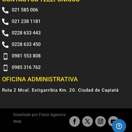

021 585 006

021 238 1181

0228 633 443

0228 633 450

0981 553 808

0985 316 762
OFICINA ADMINISTRATIVA
Ruta 2 Mcal. Estigarribia Km. 20. Ciudad de Capiatá
Diseñado por Flatzi Agencia
Web