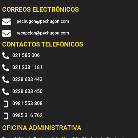
CORREOS ELECTRÓNICOS

pechugon@pechugon.com

recepcion@pechugon.com
CONTACTOS TELEFÓNICOS

021 585 006

021 238 1181

0228 633 443

0228 633 450

0981 553 808

0985 316 762
OFICINA ADMINISTRATIVA