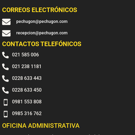
CORREOS ELECTRÓNICOS

pechugon@pechugon.com

recepcion@pechugon.com
CONTACTOS TELEFÓNICOS

021 585 006

021 238 1181

0228 633 443

0228 633 450

0981 553 808

0985 316 762
OFICINA ADMINISTRATIVA