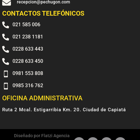

recepcion@pechugon.com
CONTACTOS TELEFÓNICOS

021 585 006

021 238 1181

0228 633 443

0228 633 450

0981 553 808

0985 316 762
OFICINA ADMINISTRATIVA
Ruta 2 Mcal. Estigarribia Km. 20. Ciudad de Capiatá
Diseñado por Flatzi Agencia