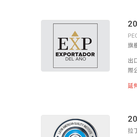
2
P
旗
出
際公
延
2
拉