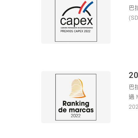
巴
(
2
巴
過 
2