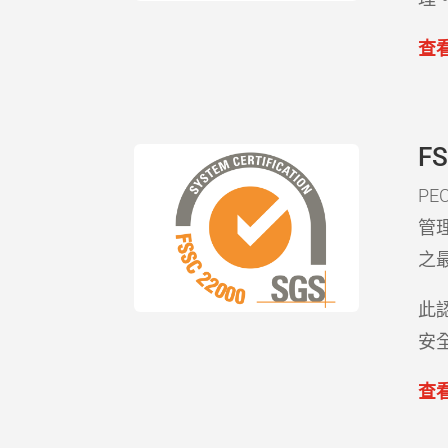
查
F
PE
管
之
此
安
查