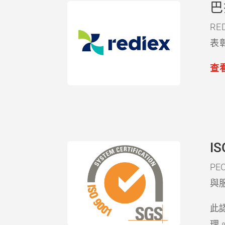
巴
R
表
查
IS
PE
與
此
理