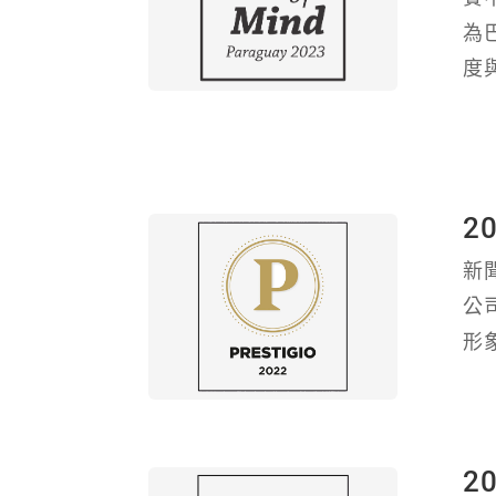
為
度
2
新
公
形
2