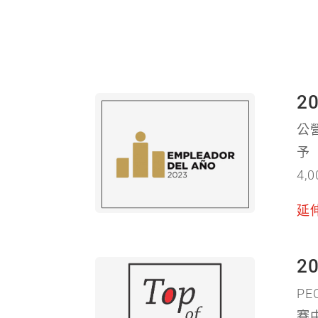
2
公
予
4
延
2
PE
賽