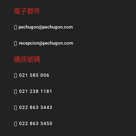
電子郵件
pechugon@pechugon.com
recepcion@pechugon.com
通訊號碼
021 585 006
021 238 1181
022 863 3443
022 863 3450